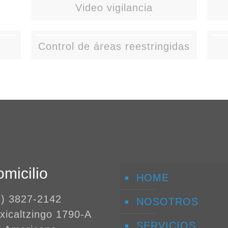
Video vigilancia
Control de áreas reestringidas
micilio
HOME
3) 3827-2142
NOSOTROS
xicaltzingo 1790-A
SERVICIOS